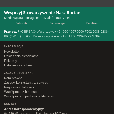
Wesprzyj Stowarzyszenie Nasz Bocian
Każda wpłata pomaga nam działać skuteczniej.
Patronite
Siepomaga
FaniMani
Przelew:
PKO BP SA IX o/Warszawa ·
42 1020 1097 0000 7002 0088 0286
·
BIC (SWIFT) BPKOPLPW — z dopiskiem: NA CELE STOWARZYSZENIA
INFORMACJE
Newsletter
Ogłoszenia nieodpłatne
Reklamy
Ustawienia cookies
ZASADY I POLITYKI
Nota prawna
Zasady korzystania z serwisu
Regulamin płatności
Współpraca z biznesem
Współpraca z partiami politycznymi
KONTAKT
Adres korespondencyjny:
04-789 Warszawa, ul. Południowa 30/6 m.4