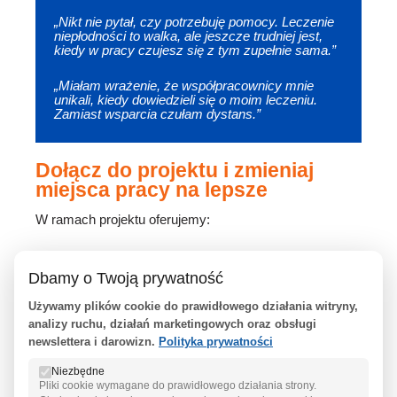
„Nikt nie pytał, czy potrzebuję pomocy. Leczenie
niepłodności to walka, ale jeszcze trudniej jest,
kiedy w pracy czujesz się z tym zupełnie sama.”
„Miałam wrażenie, że współpracownicy mnie
unikali, kiedy dowiedzieli się o moim leczeniu.
Zamiast wsparcia czułam dystans.”
Dołącz do projektu i zmieniaj
miejsca pracy na lepsze
W ramach projektu oferujemy:
Dbamy o Twoją prywatność
Szkolenia dla pracodawców i
Używamy plików cookie do prawidłowego działania witryny,
pracowników:
analizy ruchu, działań marketingowych oraz obsługi
newslettera i darowizn.
Polityka prywatności
Pomagamy zrozumieć, czym jest
niepłodność i jak wpływa na życie
Niezbędne
zawodowe.
Pliki cookie wymagane do prawidłowego działania strony.