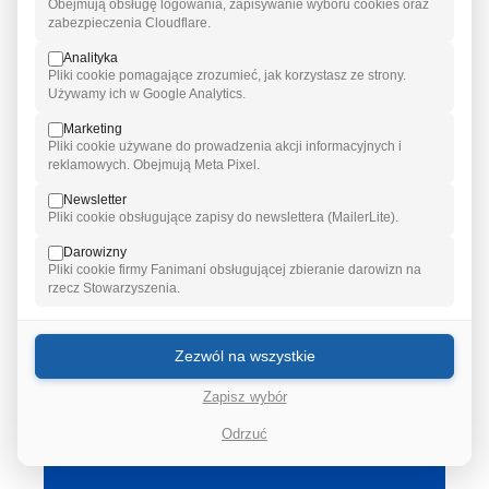
Obejmują obsługę logowania, zapisywanie wyboru cookies oraz
Pokazujemy, jak tworzyć miejsca pracy
zabezpieczenia Cloudflare.
wspierające pracowników leczących się
Analityka
z niepłodności.
Pliki cookie pomagające zrozumieć, jak korzystasz ze strony.
Używamy ich w Google Analytics.
Marketing
Pliki cookie używane do prowadzenia akcji informacyjnych i
Zapisz się na szkolenie
reklamowych. Obejmują Meta Pixel.
Newsletter
(napisz wiadomość do
stowarzyszenie@nasz-bocian.pl
)
Pliki cookie obsługujące zapisy do newslettera (MailerLite).
Darowizny
Pliki cookie firmy Fanimani obsługującej zbieranie darowizn na
rzecz Stowarzyszenia.
Dostęp do wiedzy:
Zezwól na wszystkie
Raport „Niepłodność a życie zawodowe"
do pobrania za darmo.
Zapisz wybór
Poradniki dla pracowników i
Odrzuć
pracodawców.