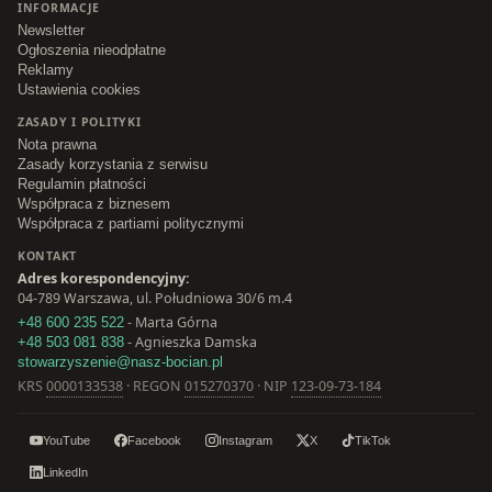
INFORMACJE
Newsletter
Ogłoszenia nieodpłatne
Reklamy
Ustawienia cookies
ZASADY I POLITYKI
Nota prawna
Zasady korzystania z serwisu
Regulamin płatności
Współpraca z biznesem
Współpraca z partiami politycznymi
KONTAKT
Adres korespondencyjny:
04-789 Warszawa, ul. Południowa 30/6 m.4
- Marta Górna
+48 600 235 522
- Agnieszka Damska
+48 503 081 838
stowarzyszenie@nasz-bocian.pl
KRS
0000133538
· REGON
015270370
· NIP
123-09-73-184
YouTube
Facebook
Instagram
X
TikTok
LinkedIn