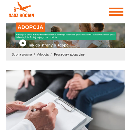
Przejdź
do
treści
ADOPCJA
Adopcja to jedna z dróg do rodzicielstwa. Skutkuje nabyciem przez rodziców i dzieci wszelkich praw
i obowiązków funkcjonujących w rodzinie.
link do strony o adopcji
Strona główna
Adopcja
Procedury adopcyjne