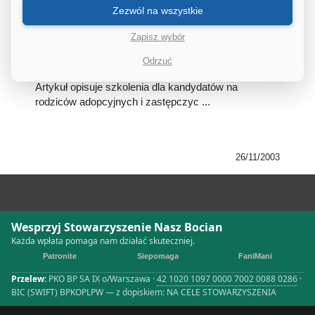
KANDYDATÓW NA
Zezwól na wszystkie
RODZICÓW
ADOPCYJNYCH I
Zapisz wybór
ZASTĘPCZYCH
Odrzuć
Artykuł opisuje szkolenia dla kandydatów na
rodziców adopcyjnych i zastępczyc ...
26/11/2003
Wesprzyj Stowarzyszenie Nasz Bocian
Każda wpłata pomaga nam działać skuteczniej.
Patronite
Siepomaga
FaniMani
Przelew:
PKO BP SA IX o/Warszawa ·
42 1020 1097 0000 7002 0088 0286
·
BIC (SWIFT) BPKOPLPW — z dopiskiem: NA CELE STOWARZYSZENIA