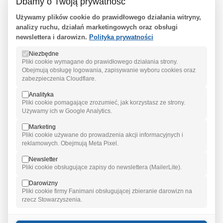
Dbamy o Twoją prywatność
SPRAWA ADOPCYJNA
Używamy plików cookie do prawidłowego działania witryny,
analizy ruchu, działań marketingowych oraz obsługi
Dla tych, co nigdy tam nie byli wzbudza respekt. ...
newslettera i darowizn.
Polityka prywatności
Niezbędne
Pliki cookie wymagane do prawidłowego działania strony.
Obejmują obsługę logowania, zapisywanie wyboru cookies oraz
25/03/2003
zabezpieczenia Cloudflare.
Analityka
Pliki cookie pomagające zrozumieć, jak korzystasz ze strony.
Używamy ich w Google Analytics.
Marketing
Pliki cookie używane do prowadzenia akcji informacyjnych i
reklamowych. Obejmują Meta Pixel.
Newsletter
Pliki cookie obsługujące zapisy do newslettera (MailerLite).
Darowizny
Pliki cookie firmy Fanimani obsługującej zbieranie darowizn na
rzecz Stowarzyszenia.
SZKOLENIE DLA