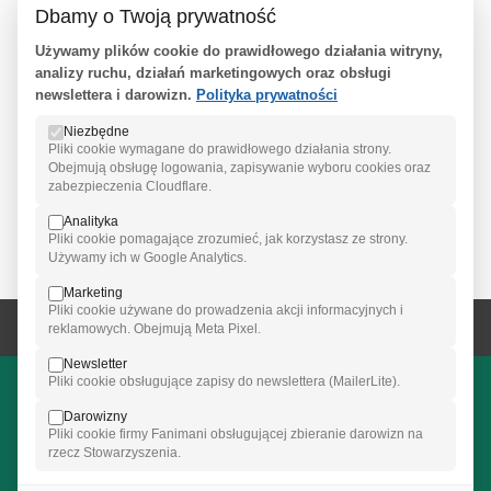
Dbamy o Twoją prywatność
wiadomości zawarte w serwisie autorzy nie ponoszą żadnej
odpowiedzialności prawnej.
Używamy plików cookie do prawidłowego działania witryny,
analizy ruchu, działań marketingowych oraz obsługi
newslettera i darowizn.
Polityka prywatności
(c) Copyright Stowarzyszenie NASZ BOCIAN. Wszelkie
prawa zastrzeżone. Wtórna publikacja lub rozpowszechnianie
Niezbędne
treści publikowanych przez Stowarzyszenie Nasz Bocian oraz
Pliki cookie wymagane do prawidłowego działania strony.
czytelników serwisu
www.nasz-bocian.pl
umieszczonych na
Obejmują obsługę logowania, zapisywanie wyboru cookies oraz
zabezpieczenia Cloudflare.
każdym ekranie serwisu bez uprzedniej pisemnej zgody
Zarządu Stowarzyszenia Nasz Bocian zabronione.
Analityka
Pliki cookie pomagające zrozumieć, jak korzystasz ze strony.
Używamy ich w Google Analytics.
Marketing
Pliki cookie używane do prowadzenia akcji informacyjnych i
reklamowych. Obejmują Meta Pixel.
Newsletter
Wesprzyj Stowarzyszenie Nasz Bocian
Pliki cookie obsługujące zapisy do newslettera (MailerLite).
Każda wpłata pomaga nam działać skuteczniej.
Darowizny
Patronite
Siepomaga
FaniMani
Pliki cookie firmy Fanimani obsługującej zbieranie darowizn na
rzecz Stowarzyszenia.
Przelew:
PKO BP SA IX o/Warszawa ·
42 1020 1097 0000 7002 0088 0286
·
BIC (SWIFT) BPKOPLPW — z dopiskiem: NA CELE STOWARZYSZENIA