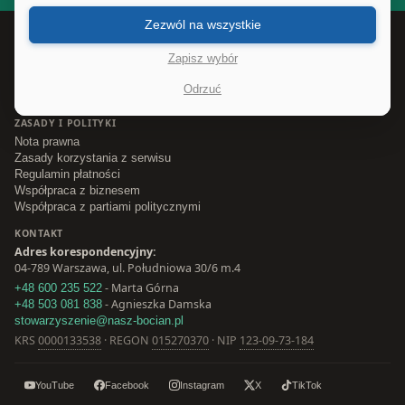
Zezwól na wszystkie
INFORMACJE
Newsletter
Zapisz wybór
Ogłoszenia nieodpłatne
Reklamy
Odrzuć
Ustawienia cookies
ZASADY I POLITYKI
Nota prawna
Zasady korzystania z serwisu
Regulamin płatności
Współpraca z biznesem
Współpraca z partiami politycznymi
KONTAKT
Adres korespondencyjny:
04-789 Warszawa, ul. Południowa 30/6 m.4
- Marta Górna
+48 600 235 522
- Agnieszka Damska
+48 503 081 838
stowarzyszenie@nasz-bocian.pl
KRS
0000133538
· REGON
015270370
· NIP
123-09-73-184
YouTube
Facebook
Instagram
X
TikTok