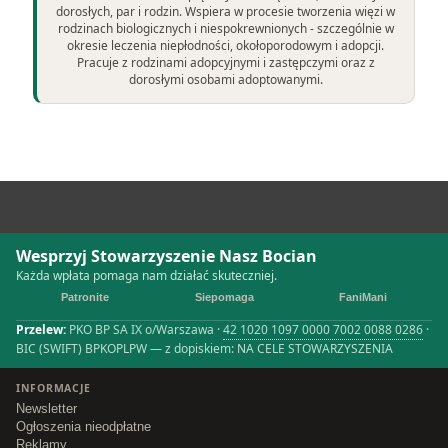
dorosłych, par i rodzin. Wspiera w procesie tworzenia więzi w
rodzinach biologicznych i niespokrewnionych - szczególnie w
okresie leczenia niepłodności, okołoporodowym i adopcji.
Pracuje z rodzinami adopcyjnymi i zastępczymi oraz z
dorosłymi osobami adoptowanymi.
Wesprzyj Stowarzyszenie Nasz Bocian
Każda wpłata pomaga nam działać skuteczniej.
Patronite
Siepomaga
FaniMani
Przelew:
PKO BP SA IX o/Warszawa ·
42 1020 1097 0000 7002 0088 0286
·
BIC (SWIFT) BPKOPLPW — z dopiskiem: NA CELE STOWARZYSZENIA
INFORMACJE
Newsletter
Ogłoszenia nieodpłatne
Reklamy