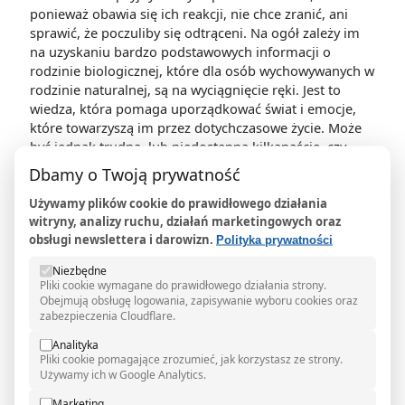
ponieważ obawia się ich reakcji, nie chce zranić, ani
sprawić, że poczuliby się odtrąceni. Na ogół zależy im
na uzyskaniu bardzo podstawowych informacji o
rodzinie biologicznej, które dla osób wychowywanych w
rodzinie naturalnej, są na wyciągnięcie ręki. Jest to
wiedza, która pomaga uporządkować świat i emocje,
które towarzyszą im przez dotychczasowe życie. Może
być jednak trudna, lub niedostępna kilkanaście, czy
kilkadziesiąt lat po adopcji.
Dbamy o Twoją prywatność
Lęk towarzyszy osobie adoptowanej także w
Używamy plików cookie do prawidłowego działania
odniesieniu do rodziny biologicznej. Trudno
witryny, analizy ruchu, działań marketingowych oraz
przewidzieć, jak zostanie przyjęta czasem wiele lat po
obsługi newslettera i darowizn.
Polityka prywatności
adopcji. Nie wiadomo, jaką drogą poszli rodzice
biologiczni i rodzeństwo, czy w ogóle żyją, jak
Niezbędne
Pliki cookie wymagane do prawidłowego działania strony.
wyglądają. Często brak im wiedzy o przyczynach
Obejmują obsługę logowania, zapisywanie wyboru cookies oraz
sytuacji, w jakiej się znaleźli, o tym, czy mają
zabezpieczenia Cloudflare.
rodzeństwo.
Analityka
Poszukiwanie korzeni jest bardzo indywidualnym
Pliki cookie pomagające zrozumieć, jak korzystasz ze strony.
Używamy ich w Google Analytics.
procesem, często rozłożonym na lata. Wsparcie
rodziców adopcyjnych jest w tej sytuacji bezcenne.
Marketing