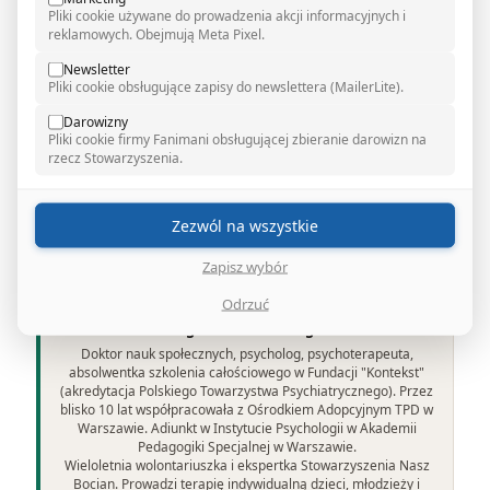
Bardzo często nawiązanie kontaktu z rodzicami
Pliki cookie używane do prowadzenia akcji informacyjnych i
reklamowych. Obejmują Meta Pixel.
biologicznymi, czy rodzeństwem umacnia więzi z
rodziną adopcyjną, zwłaszcza, jeśli wcześniej były
Newsletter
bliskie. Pomaga dopełnić istotny fragment wiedzy o
Pliki cookie obsługujące zapisy do newslettera (MailerLite).
sobie samym, nawet, jeśli jest to pojedyncze spotkanie
Darowizny
lub jedynie analiza dokumentów z okresu adopcji.
Pliki cookie firmy Fanimani obsługującej zbieranie darowizn na
rzecz Stowarzyszenia.
Zezwól na wszystkie
Zapisz wybór
Odrzuć
dr Magdalena Kruk-Rogucka
Doktor nauk społecznych, psycholog, psychoterapeuta,
absolwentka szkolenia całościowego w Fundacji "Kontekst"
(akredytacja Polskiego Towarzystwa Psychiatrycznego). Przez
blisko 10 lat współpracowała z Ośrodkiem Adopcyjnym TPD w
Warszawie. Adiunkt w Instytucie Psychologii w Akademii
Pedagogiki Specjalnej w Warszawie.
Wieloletnia wolontariuszka i ekspertka Stowarzyszenia Nasz
Bocian. Prowadzi terapię indywidualną dzieci, młodzieży i