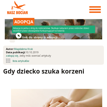
Przejdź
do
treści
ADOPCJA
Adopcja to jedna z dróg do rodzicielstwa. Skutkuje nabyciem przez rodziców i dzieci
wszelkich praw i obowiązków funkcjonujących w rodzinie.
link do strony o adopcji
Autor:
Magdalena Kruk
Data publikacji:
10.10.2019
żeby móc oceniać artykuły
zaloguj się,
Gdy dziecko szuka korzeni