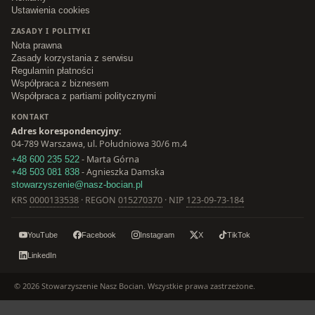
Ustawienia cookies
ZASADY I POLITYKI
Nota prawna
Zasady korzystania z serwisu
Regulamin płatności
Współpraca z biznesem
Współpraca z partiami politycznymi
KONTAKT
Adres korespondencyjny:
04-789 Warszawa, ul. Południowa 30/6 m.4
- Marta Górna
+48 600 235 522
- Agnieszka Damska
+48 503 081 838
stowarzyszenie@nasz-bocian.pl
KRS
0000133538
· REGON
015270370
· NIP
123-09-73-184
YouTube
Facebook
Instagram
X
TikTok
LinkedIn
© 2026 Stowarzyszenie Nasz Bocian. Wszystkie prawa zastrzeżone.