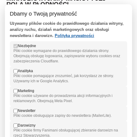
ROLA W PŁODNOŚCI
Dbamy o Twoją prywatność
Mikrobiota jamy macicy i jej rola w płodności - co warto
Używamy plików cookie do prawidłowego działania witryny,
wiedzieć o równowadz ...
czytaj więcej
analizy ruchu, działań marketingowych oraz obsługi
newslettera i darowizn.
Polityka prywatności
Niezbędne
Pliki cookie wymagane do prawidłowego działania strony.
Obejmują obsługę logowania, zapisywanie wyboru cookies oraz
zabezpieczenia Cloudflare.
Analityka
Pliki cookie pomagające zrozumieć, jak korzystasz ze strony.
Używamy ich w Google Analytics.
Marketing
Pliki cookie używane do prowadzenia akcji informacyjnych i
15 Kwiecień 2026
reklamowych. Obejmują Meta Pixel.
Newsletter
PETYCJA ZŁOŻONA! DZIAŁAMY
Pliki cookie obsługujące zapisy do newslettera (MailerLite).
DALEJ
Darowizny
Pliki cookie firmy Fanimani obsługującej zbieranie darowizn na
...
czytaj więcej
rzecz Stowarzyszenia.