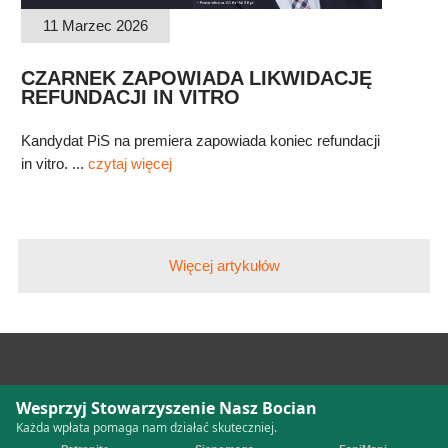
11 Marzec 2026
CZARNEK ZAPOWIADA LIKWIDACJĘ
REFUNDACJI IN VITRO
Kandydat PiS na premiera zapowiada koniec refundacji
in vitro. ...
czytaj więcej
Więcej artykułów
Wesprzyj Stowarzyszenie Nasz Bocian
Każda wpłata pomaga nam działać skuteczniej.