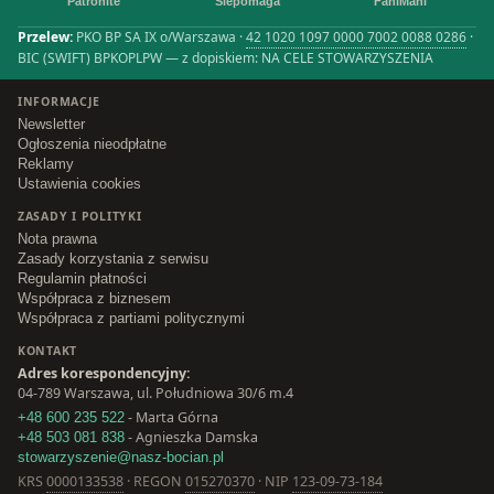
Patronite
Siepomaga
FaniMani
Przelew:
PKO BP SA IX o/Warszawa ·
42 1020 1097 0000 7002 0088 0286
·
BIC (SWIFT) BPKOPLPW — z dopiskiem: NA CELE STOWARZYSZENIA
INFORMACJE
Newsletter
Ogłoszenia nieodpłatne
Reklamy
Ustawienia cookies
ZASADY I POLITYKI
Nota prawna
Zasady korzystania z serwisu
Regulamin płatności
Współpraca z biznesem
Współpraca z partiami politycznymi
KONTAKT
Adres korespondencyjny:
04-789 Warszawa, ul. Południowa 30/6 m.4
- Marta Górna
+48 600 235 522
- Agnieszka Damska
+48 503 081 838
stowarzyszenie@nasz-bocian.pl
KRS
0000133538
· REGON
015270370
· NIP
123-09-73-184