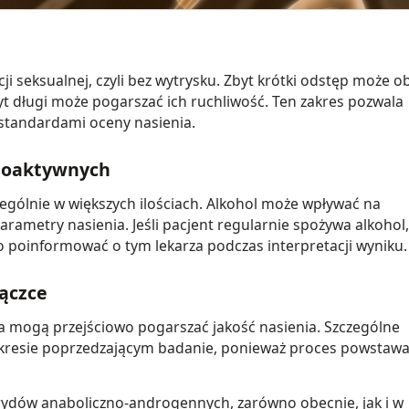
i seksualnej, czyli bez wytrysku. Zbyt krótki odstęp może o
yt długi może pogarszać ich ruchliwość. Ten zakres pozwala
 standardami oceny nasienia.
choaktywnych
ególnie w większych ilościach. Alkohol może wpływać na
ametry nasienia. Jeśli pacjent regularnie spożywa alkohol,
o poinformować o tym lekarza podczas interpretacji wyniku.
rączce
zka mogą przejściowo pogarszać jakość nasienia. Szczególne
okresie poprzedzającym badanie, ponieważ proces powstawa
rydów anaboliczno-androgennych, zarówno obecnie, jak i w