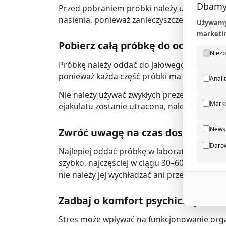
Dbamy
Przed pobraniem próbki należy umyć ręce or
nasienia, ponieważ zanieczyszczenia z rąk l
Używamy 
marketin
Pobierz całą próbkę do odpowied
Niez
Próbkę należy oddać do jałowego pojemnika 
ponieważ każda część próbki ma znaczenie 
Anali
Nie należy używać zwykłych prezerwatyw ani
Marke
ejakulatu zostanie utracona, należy poinfo
Newsl
Zwróć uwagę na czas dostarczeni
Daro
Najlepiej oddać próbkę w laboratorium. Jeśl
szybko, najczęściej w ciągu 30–60 minut. W
nie należy jej wychładzać ani przegrzewać.
Zadbaj o komfort psychiczny
Stres może wpływać na funkcjonowanie orga