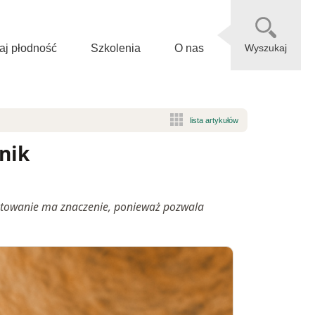
j płodność
Szkolenia
O nas
Wyszukaj
nik
otowanie ma znaczenie, ponieważ pozwala