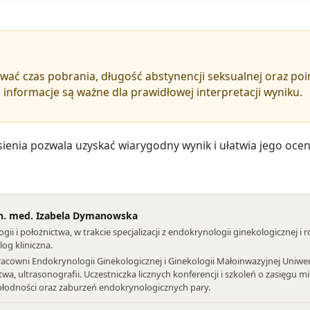
wać czas pobrania, długość abstynencji seksualnej oraz p
informacje są ważne dla prawidłowej interpretacji wyniku.
nia pozwala uzyskać wiarygodny wynik i ułatwia jego ocenę
r n. med. Izabela Dymanowska
gii i położnictwa, w trakcie specjalizacji z endokrynologii ginekologicznej i 
log kliniczna.
acowni Endokrynologii Ginekologicznej i Ginekologii Małoinwazyjnej Uniwer
ctwa, ultrasonografii. Uczestniczka licznych konferencji i szkoleń o zasięg
iepłodności oraz zaburzeń endokrynologicznych pary.