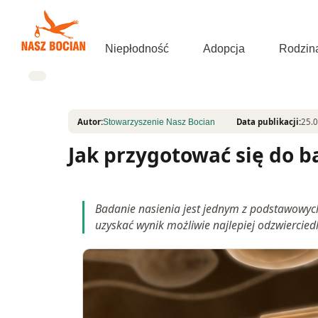
Przejdź
do
treści
Niepłodność
Adopcja
Rodzin
Autor:
Data publikacji:
25.
Stowarzyszenie Nasz Bocian
Jak przygotować się do b
Badanie nasienia jest jednym z podstawowyc
uzyskać wynik możliwie najlepiej odzwiercied