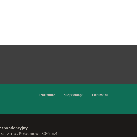
Patronite
Siepomaga
FaniMani
espondencyjny:
szawa, ul. Południowa 30/6 m.4