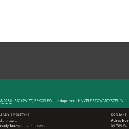
88 0286
· BIC (SWIFT) BPKOPLPW — z dopiskiem: NA CELE STOWARZYSZENIA
ASADY I POLITYKI
KONTAKT
Adres kor
ota prawna
04-789 War
asady korzystania z serwisu