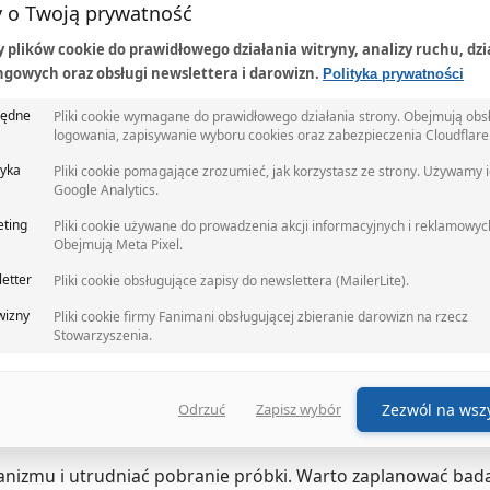
 o Twoją prywatność
az okolice narządów płciowych. Ma to szczególne znaczenie,
ub skóry mogą wpłynąć na wynik mikrobiologiczny.
plików cookie do prawidłowego działania witryny, analizy ruchu, dzi
gowych oraz obsługi newslettera i darowizn.
Polityka prywatności
niego pojemnika
będne
Pliki cookie wymagane do prawidłowego działania strony. Obejmują obs
logowania, zapisywanie wyboru cookies oraz zabezpieczenia Cloudflare
otrzymanego z laboratorium lub zakupionego w aptece. Do b
diagnostyczne.
tyka
Pliki cookie pomagające zrozumieć, jak korzystasz ze strony. Używamy 
Google Analytics.
 lubrykantów, ponieważ mogą wpływać na wynik. Jeśli wystą
ting
Pliki cookie używane do prowadzenia akcji informacyjnych i reklamowyc
rmować o tym personel.
Obejmują Meta Pixel.
etter
Pliki cookie obsługujące zapisy do newslettera (MailerLite).
a próbki
wizny
Pliki cookie firmy Fanimani obsługującej zbieranie darowizn na rzecz
i próbka pobierana jest w domu, należy dostarczyć ją zgodni
Stowarzyszenia.
 czasie transportu próbka powinna być przechowywana w tem
Zezwól na wszy
Odrzuć
Zapisz wybór
nizmu i utrudniać pobranie próbki. Warto zaplanować badan