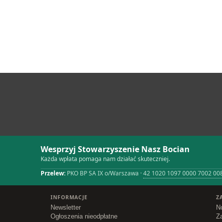
Wesprzyj Stowarzyszenie Nasz Bocian
Każda wpłata pomaga nam działać skuteczniej.
Przelew:
PKO BP SA IX o/Warszawa ·
42 1020 1097 0000 7002 00
INFORMACJE
Z
Newsletter
N
Ogłoszenia nieodpłatne
Z