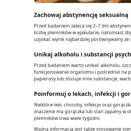
Zachowaj abstynencję seksualną
Przed badaniem zaleca się 2–7 dni abstynencj
liczbę plemników w ejakulacie, natomiast zb
uzyskać wynik najbardziej porównywalny ze
Unikaj alkoholu i substancji psy
Przed badaniem warto unikać alkoholu, szcz
funkcjonowanie organizmu i pośrednio na par
papierosy lub stosuje inne substancje, wart
Poinformuj o lekach, infekcji i go
Niektóre leki, choroby, infekcje oraz gorąc
znaczenie ma gorączka lub stan zapalny w 
plemników trwa wiele tygodni.
Ważną informacją jest także stosowanie ste