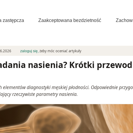
a zastępcza
Zaakceptowana bezdzietność
Zachowa
06.2026
żeby móc oceniać artykuły
zaloguj się,
adania nasienia? Krótki przewod
h elementów diagnostyki męskiej płodności. Odpowiednie przyg
lający rzeczywiste parametry nasienia.