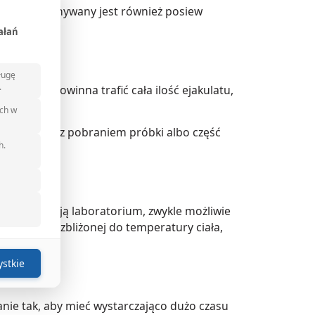
 jeśli wykonywany jest również posiew
ałań
ługę
.
adania powinna trafić cała ilość ejakulatu,
ich w
pi trudność z pobraniem próbki albo część
h.
e z instrukcją laboratorium, zwykle możliwie
peraturze zbliżonej do temperatury ciała,
stkie
ie tak, aby mieć wystarczająco dużo czasu