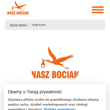
Przejdź
do
treści
Strona główna
Twoje Konto
Dbamy o Twoją prywatność
Stowarzyszenie
Używamy plików cookie do prawidłowego działania witryny,
analizy ruchu, działań marketingowych oraz obsługi
newslettera i darowizn.
Polityka prywatności