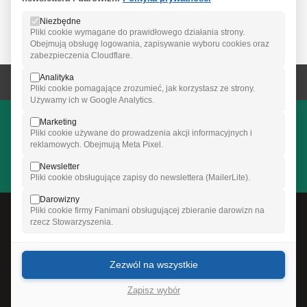
Nasz Bocian
Niezbędne
Pliki cookie wymagane do prawidłowego działania strony.
Obejmują obsługę logowania, zapisywanie wyboru cookies oraz
zabezpieczenia Cloudflare.
Analityka
Pliki cookie pomagające zrozumieć, jak korzystasz ze strony.
Używamy ich w Google Analytics.
Wesprzyj Stowarzyszenie Nasz Bocian
Marketing
Każda wpłata pomaga nam działać skuteczniej.
Pliki cookie używane do prowadzenia akcji informacyjnych i
reklamowych. Obejmują Meta Pixel.
Patronite
Siepomaga
FaniMani
Przelew:
PKO BP SA IX o/Warszawa ·
42 1020 1097 0000 7002 0088 0286
·
Newsletter
Pliki cookie obsługujące zapisy do newslettera (MailerLite).
BIC (SWIFT) BPKOPLPW — z dopiskiem: NA CELE STOWARZYSZENIA
Darowizny
INFORMACJE
Pliki cookie firmy Fanimani obsługującej zbieranie darowizn na
Newsletter
rzecz Stowarzyszenia.
Ogłoszenia nieodpłatne
Reklamy
Ustawienia cookies
Zezwól na wszystkie
ZASADY I POLITYKI
Zapisz wybór
Nota prawna
Zasady korzystania z serwisu