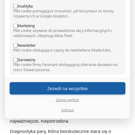
w nieświadomości niż znać odpowiedź.
Analityka
Pliki cookie pomagające zrozumieć, jak korzystasz ze strony.
Tymczasem liczby mówią jasno: przyczyny niepłodności
Używamy ich w Google Analytics.
równie często leżą po stronie mężczyzny, co kobiety.
Marketing
Nie ma medycznego powodu, żeby zaczynać
Pliki cookie używane do prowadzenia akcji informacyjnych i
diagnostykę od badań wyłącznie kobiety. Jest tylko
reklamowych. Obejmują Meta Pixel.
nawyk kulturowy - i to on jest największą z barier.
Newsletter
Pliki cookie obsługujące zapisy do newslettera (MailerLite).
Darowizny
Pliki cookie firmy Fanimani obsługującej zbieranie darowizn na
Badanie razem, od pierwszej wizyty
rzecz Stowarzyszenia.
W polskich realiach zaskakująco często wygląda to tak:
kobieta sama, przez wiele miesięcy, prowadzi własną
Zezwól na wszystkie
diagnostykę. Robi badania hormonalne, USG,
monitoruje cykle, czasem przechodzi badania, które już
Zapisz wybór
są obciążające. Partner czeka. Dołącza dopiero wtedy,
gdy z jej strony zostało wykluczone wszystko, co dało
Odrzuć
się wykluczyć. To droga długa, męcząca i, co
najważniejsze, niepotrzebna.
Diagnostyka pary, która bezskutecznie stara się o