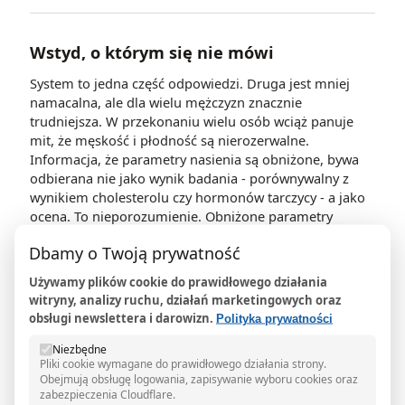
Wstyd, o którym się nie mówi
System to jedna część odpowiedzi. Druga jest mniej
namacalna, ale dla wielu mężczyzn znacznie
trudniejsza. W przekonaniu wielu osób wciąż panuje
mit, że męskość i płodność są nierozerwalne.
Informacja, że parametry nasienia są obniżone, bywa
odbierana nie jako wynik badania - porównywalny z
wynikiem cholesterolu czy hormonów tarczycy - a jako
ocena. To nieporozumienie. Obniżone parametry
nasienia nie odbierają mężczyźnie męskości, nie
Dbamy o Twoją prywatność
sprawiają, że jest mniej wartościowy..
Używamy plików cookie do prawidłowego działania
Z tego wstydu i strachu, które rzadko są nazywane po
witryny, analizy ruchu, działań marketingowych oraz
imieniu, biorą się bardzo konkretne zachowania.
obsługi newslettera i darowizn.
Polityka prywatności
Odkładanie badania - „najpierw niech ona się
przebada". Założenie, że jeśli para nie zachodzi w ciążę,
Niezbędne
problem prawie na pewno leży po stronie kobiety, bo
Pliki cookie wymagane do prawidłowego działania strony.
„w rodzinie wszyscy mają dzieci". Strach przed
Obejmują obsługę logowania, zapisywanie wyboru cookies oraz
zabezpieczenia Cloudflare.
wynikiem jest na tyle realny, że wielu mężczyzn woli żyć