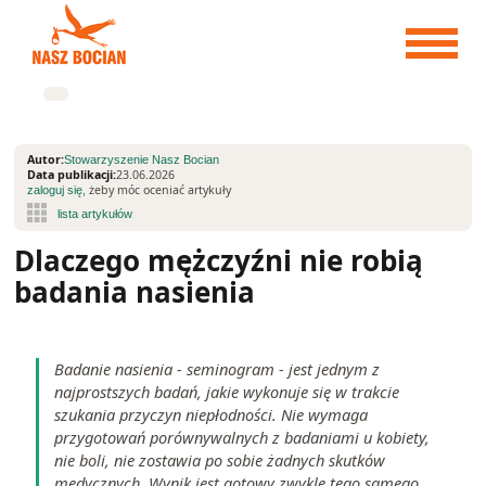
Przejdź
do
treści
Autor:
Stowarzyszenie Nasz Bocian
Data publikacji:
23.06.2026
żeby móc oceniać artykuły
zaloguj się,
Dlaczego mężczyźni nie robią
badania nasienia
Badanie nasienia - seminogram - jest jednym z
najprostszych badań, jakie wykonuje się w trakcie
szukania przyczyn niepłodności. Nie wymaga
przygotowań porównywalnych z badaniami u kobiety,
nie boli, nie zostawia po sobie żadnych skutków
medycznych. Wynik jest gotowy zwykle tego samego