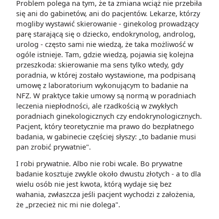
Problem polega na tym, że ta zmiana wciąż nie przebiła
się ani do gabinetów, ani do pacjentów. Lekarze, którzy
mogliby wystawić skierowanie - ginekolog prowadzący
parę starającą się o dziecko, endokrynolog, androlog,
urolog - często sami nie wiedzą, że taka możliwość w
ogóle istnieje. Tam, gdzie wiedzą, pojawia się kolejna
przeszkoda: skierowanie ma sens tylko wtedy, gdy
poradnia, w której zostało wystawione, ma podpisaną
umowę z laboratorium wykonującym to badanie na
NFZ. W praktyce takie umowy są normą w poradniach
leczenia niepłodności, ale rzadkością w zwykłych
poradniach ginekologicznych czy endokrynologicznych.
Pacjent, który teoretycznie ma prawo do bezpłatnego
badania, w gabinecie częściej słyszy: „to badanie musi
pan zrobić prywatnie".
I robi prywatnie. Albo nie robi wcale. Bo prywatne
badanie kosztuje zwykle około dwustu złotych - a to dla
wielu osób nie jest kwota, którą wydaje się bez
wahania, zwłaszcza jeśli pacjent wychodzi z założenia,
że „przecież nic mi nie dolega".