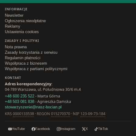
INFORMACJE
Newsletter
Ogłoszenia nieodpłatne
Reklamy
Ustawienia cookies
ZASADY I POLITYKI
Nota prawna
Zasady korzystania z serwisu
Regulamin płatności
Współpraca z biznesem
Współpraca z partiami politycznymi
KONTAKT
Adres korespondencyjny:
04-789 Warszawa, ul. Południowa 30/6 m.4
- Marta Górna
+48 600 235 522
- Agnieszka Damska
+48 503 081 838
stowarzyszenie@nasz-bocian.pl
KRS
0000133538
· REGON
015270370
· NIP
123-09-73-184
YouTube
Facebook
Instagram
X
TikTok