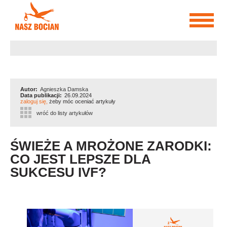
Przejdź
do
treści
Autor:
Agnieszka Damska
Data publikacji:
26.09.2024
zaloguj się,
żeby móc oceniać artykuły
wróć do listy artykułów
ŚWIEŻE A MROŻONE ZARODKI:
CO JEST LEPSZE DLA
SUKCESU IVF?