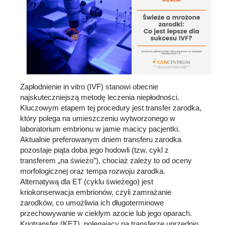
Zapłodnienie in vitro (IVF) stanowi obecnie
najskuteczniejszą metodę leczenia niepłodności.
Kluczowym etapem tej procedury jest transfer zarodka,
który polega na umieszczeniu wytworzonego w
laboratorium embrionu w jamie macicy pacjentki.
Aktualnie preferowanym dniem transferu zarodka
pozostaje piąta doba jego hodowli (tzw. cykl z
transferem „na świeżo”), chociaż zależy to od oceny
morfologicznej oraz tempa rozwoju zarodka.
Alternatywą dla ET (cyklu świeżego) jest
kriokonserwacja embrionów, czyli zamrażanie
zarodków, co umożliwia ich długoterminowe
przechowywanie w ciekłym azocie lub jego oparach.
Kriotransfer (KET), polegający na transferze uprzednio