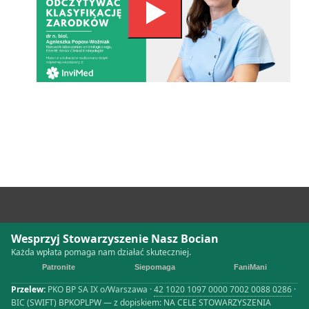
Wesprzyj Stowarzyszenie Nasz Bocian
Każda wpłata pomaga nam działać skuteczniej.
Patronite
Siepomaga
FaniMani
Przelew:
PKO BP SA IX o/Warszawa ·
42 1020 1097 0000 7002 0088 0286
·
BIC (SWIFT) BPKOPLPW — z dopiskiem: NA CELE STOWARZYSZENIA