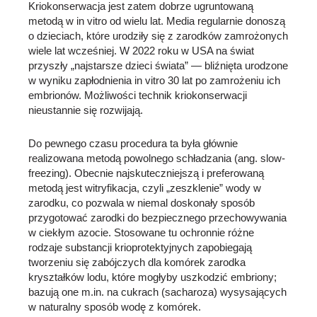
Kriokonserwacja jest zatem dobrze ugruntowaną
metodą w in vitro od wielu lat. Media regularnie donoszą
o dzieciach, które urodziły się z zarodków zamrożonych
wiele lat wcześniej. W 2022 roku w USA na świat
przyszły „najstarsze dzieci świata” — bliźnięta urodzone
w wyniku zapłodnienia in vitro 30 lat po zamrożeniu ich
embrionów. Możliwości technik kriokonserwacji
nieustannie się rozwijają.
Do pewnego czasu procedura ta była głównie
realizowana metodą powolnego schładzania (ang. slow-
freezing). Obecnie najskuteczniejszą i preferowaną
metodą jest witryfikacja, czyli „zeszklenie” wody w
zarodku, co pozwala w niemal doskonały sposób
przygotować zarodki do bezpiecznego przechowywania
w ciekłym azocie. Stosowane tu ochronnie różne
rodzaje substancji krioprotektyjnych zapobiegają
tworzeniu się zabójczych dla komórek zarodka
kryształków lodu, które mogłyby uszkodzić embriony;
bazują one m.in. na cukrach (sacharoza) wysysających
w naturalny sposób wodę z komórek.