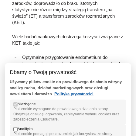
zarodków, doprowadziło do braku istotnych
statystycznie różnic między strategią transferu „na
świeżo” (ET) a transferem zarodków rozmrażanych
(KET).
Wiele badań naukowych dostrzega korzyści związane z
KET, takie jak:
Optymalne przygotowanie endometrium do
implantacji, wolne od wpływu leków hormonalnych
po punkcji jajników, co jest korzystne dla pacjentek
Dbamy o Twoją prywatność
z PCOS czy ryzykiem wystąpienia zespółu
Używamy plików cookie do prawidłowego działania witryny,
hiperstymulacji jajników (OHSS).
analizy ruchu, działań marketingowych oraz obsługi
Czas na przeprowadzanie badań genetycznych
newslettera i darowizn.
Polityka prywatności
zarodków (PGT-A) w celu wyboru embrionu z
największym potencjałem na zdrową ciążę.
Niezbędne
Pliki cookie wymagane do prawidłowego działania strony.
Obejmują obsługę logowania, zapisywanie wyboru cookies oraz
PODSUMOWANIE
zabezpieczenia Cloudflare.
Analityka
Decyzja o wyborze między transferem w świeżym
Pliki cookie pomagające zrozumieć, jak korzystasz ze strony.