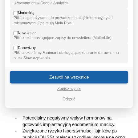
cyklu a mrożonym podejmowana jest indywidualnie, w
Używamy ich w Google Analytics.
zależności od stanu zdrowia pacjentki, jej wieku oraz
wyników wcześniejszych prób IVF. Zarówno jedna, jak i
Marketing
Pliki cookie używane do prowadzenia akcji informacyjnych i
druga strategia ma więcej zalet niż wad.
reklamowych. Obejmują Meta Pixel.
Newsletter
ET
Pliki cookie obsługujące zapisy do newslettera (MailerLite).
Darowizny
Zalety:
Pliki cookie firmy Fanimani obsługującej zbieranie darowizn na
rzecz Stowarzyszenia.
Krótszy czas oczekiwania na ciążę.
Możliwość przeprowadzenia procedury w jednym
cyklu IVF.
Zezwól na wszystkie
Brak konieczności narażania zarodków na
Zapisz wybór
substancje krioprotekcyjne.
Odrzuć
Wady:
Potencjalny negatywny wpływ hormonów na
gotowość implantacyjną endometrium macicy.
Zwiększone ryzyko hiperstymulacji jajników po
punkcji (OHSS) mające szkodliwy wpływa na okno