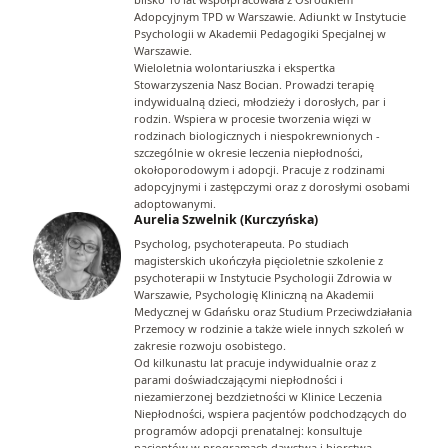
Adopcyjnym TPD w Warszawie. Adiunkt w Instytucie
Psychologii w Akademii Pedagogiki Specjalnej w
Warszawie.
Wieloletnia wolontariuszka i ekspertka
Stowarzyszenia Nasz Bocian. Prowadzi terapię
indywidualną dzieci, młodzieży i dorosłych, par i
rodzin. Wspiera w procesie tworzenia więzi w
rodzinach biologicznych i niespokrewnionych -
szczególnie w okresie leczenia niepłodności,
okołoporodowym i adopcji. Pracuje z rodzinami
adopcyjnymi i zastępczymi oraz z dorosłymi osobami
adoptowanymi.
Aurelia Szwelnik (Kurczyńska)
Psycholog, psychoterapeuta. Po studiach
magisterskich ukończyła pięcioletnie szkolenie z
psychoterapii w Instytucie Psychologii Zdrowia w
Warszawie, Psychologię Kliniczną na Akademii
Medycznej w Gdańsku oraz Studium Przeciwdziałania
Przemocy w rodzinie a także wiele innych szkoleń w
zakresie rozwoju osobistego.
Od kilkunastu lat pracuje indywidualnie oraz z
parami doświadczającymi niepłodności i
niezamierzonej bezdzietności w Klinice Leczenia
Niepłodności, wspiera pacjentów podchodzących do
programów adopcji prenatalnej: konsultuje
pacjentów w programach dawstwa i biorstwa