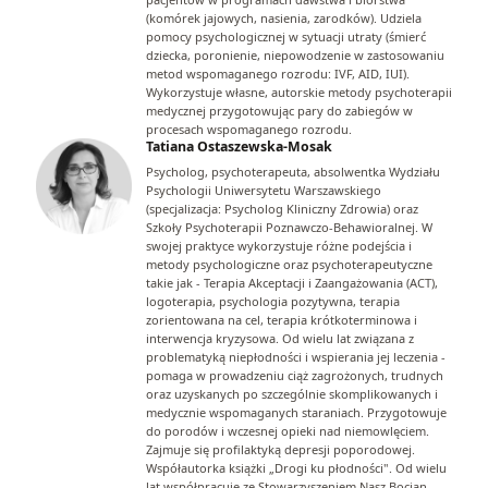
(komórek jajowych, nasienia, zarodków). Udziela
pomocy psychologicznej w sytuacji utraty (śmierć
dziecka, poronienie, niepowodzenie w zastosowaniu
metod wspomaganego rozrodu: IVF, AID, IUI).
Wykorzystuje własne, autorskie metody psychoterapii
medycznej przygotowując pary do zabiegów w
procesach wspomaganego rozrodu.
Tatiana Ostaszewska-Mosak
Psycholog, psychoterapeuta, absolwentka Wydziału
Psychologii Uniwersytetu Warszawskiego
(specjalizacja: Psycholog Kliniczny Zdrowia) oraz
Szkoły Psychoterapii Poznawczo-Behawioralnej. W
swojej praktyce wykorzystuje różne podejścia i
metody psychologiczne oraz psychoterapeutyczne
takie jak - Terapia Akceptacji i Zaangażowania (ACT),
logoterapia, psychologia pozytywna, terapia
zorientowana na cel, terapia krótkoterminowa i
interwencja kryzysowa. Od wielu lat związana z
problematyką niepłodności i wspierania jej leczenia -
pomaga w prowadzeniu ciąż zagrożonych, trudnych
oraz uzyskanych po szczególnie skomplikowanych i
medycznie wspomaganych staraniach. Przygotowuje
do porodów i wczesnej opieki nad niemowlęciem.
Zajmuje się profilaktyką depresji poporodowej.
Współautorka książki „Drogi ku płodności". Od wielu
lat współpracuje ze Stowarzyszeniem Nasz Bocian,