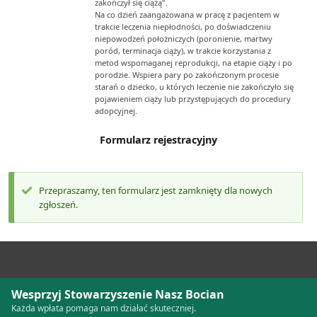
zakończył się ciążą".
Na co dzień zaangażowana w pracę z pacjentem w
trakcie leczenia niepłodności, po doświadczeniu
niepowodzeń położniczych (poronienie, martwy
poród, terminacja ciąży), w trakcie korzystania z
metod wspomaganej reprodukcji, na etapie ciąży i po
porodzie. Wspiera pary po zakończonym procesie
starań o dziecko, u których leczenie nie zakończyło się
pojawieniem ciąży lub przystępujących do procedury
adopcyjnej.
Formularz rejestracyjny
Przepraszamy, ten formularz jest zamknięty dla nowych
KOMUNIKAT
zgłoszeń.
Wesprzyj Stowarzyszenie Nasz Bocian
Każda wpłata pomaga nam działać skuteczniej.