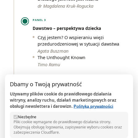
dr Magdalena Kruk-Rogucka
PANEL 3
Dawstwo – perspektywa dziecka
Czyj jestem? O wspieraniu więzi
przedurodzeniowej w sytuacji dawstwa
Agata Buszman
The Unthought Known
Timo Ramu
WARSZTATY
Dbamy o Twoją prywatność
Standardy konsultacji psychologicznych na
okoliczność rodzicielstwa niegenetycznego
Używamy plików cookie do prawidłowego działania
witryny, analizy ruchu, działań marketingowych oraz
Jak przeprowadzić konsultację
obsługi newslettera i darowizn.
Polityka prywatności
psychologiczną na okoliczność
rodzicielstwa niegenetycznego – analiza
Niezbędne
narzędzi do przeprowadzenia wizyty w
Pliki cookie wymagane do prawidłowego działania strony.
ramach kwalifikacji do procedury ivf z
Obejmują obsługę logowania, zapisywanie wyboru cookies oraz
zabezpieczenia Cloudflare.
wykorzystaniem dawstwa gamet i