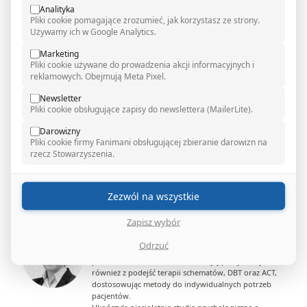
zarodków
Analityka
Pliki cookie pomagające zrozumieć, jak korzystasz ze strony.
Używamy ich w Google Analytics.
Nasi paneliści
Marketing
Pliki cookie używane do prowadzenia akcji informacyjnych i
Agata Buszman
reklamowych. Obejmują Meta Pixel.
Certyfikowana psychoterapeutka psychoanalityczna
(Polskie Towarzystwo Psychoterapii
Newsletter
Psychoanalitycznej) oraz certyfikowana analityczka
Pliki cookie obsługujące zapisy do newslettera (MailerLite).
więzi prenatalnej (Gesellschaft für Bindungsanalyse
nach Hidas & Raffai e.V.). Autorka publikacji z zakresu
Darowizny
analizy więzi prenatalnej i wczesnej relacji rodzic-
Pliki cookie firmy Fanimani obsługującej zbieranie darowizn na
dziecko. Prowadzi szkolenia i warsztaty dla
rzecz Stowarzyszenia.
specjalistów w tym obszarze. Prezeska Polskiego
Towarzystwa Analizy Prenatalnej. W swojej pracy
terapeutycznej szczególnie interesuje się związkiem
Zezwól na wszystkie
ciała i psychiki oraz wpływem przekazu
transgeneracyjnego na rozwój więzi i poczucia
Zapisz wybór
tożsamości.
Aleksandra Gozdek-Piekarska
Odrzuć
Psycholożka kliniczna oraz psychoterapeutka
poznawczo-behawioralna. W swojej pracy korzysta
również z podejść terapii schematów, DBT oraz ACT,
dostosowując metody do indywidualnych potrzeb
pacjentów.