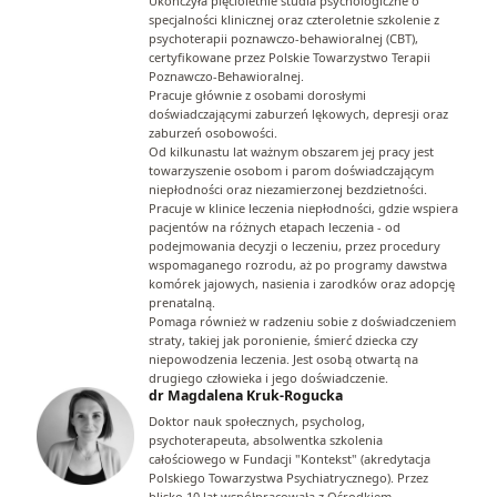
Ukończyła pięcioletnie studia psychologiczne o
specjalności klinicznej oraz czteroletnie szkolenie z
psychoterapii poznawczo-behawioralnej (CBT),
certyfikowane przez Polskie Towarzystwo Terapii
Poznawczo-Behawioralnej.
Pracuje głównie z osobami dorosłymi
doświadczającymi zaburzeń lękowych, depresji oraz
zaburzeń osobowości.
Od kilkunastu lat ważnym obszarem jej pracy jest
towarzyszenie osobom i parom doświadczającym
niepłodności oraz niezamierzonej bezdzietności.
Pracuje w klinice leczenia niepłodności, gdzie wspiera
pacjentów na różnych etapach leczenia - od
podejmowania decyzji o leczeniu, przez procedury
wspomaganego rozrodu, aż po programy dawstwa
komórek jajowych, nasienia i zarodków oraz adopcję
prenatalną.
Pomaga również w radzeniu sobie z doświadczeniem
straty, takiej jak poronienie, śmierć dziecka czy
niepowodzenia leczenia. Jest osobą otwartą na
drugiego człowieka i jego doświadczenie.
dr Magdalena Kruk-Rogucka
Doktor nauk społecznych, psycholog,
psychoterapeuta, absolwentka szkolenia
całościowego w Fundacji "Kontekst" (akredytacja
Polskiego Towarzystwa Psychiatrycznego). Przez
blisko 10 lat współpracowała z Ośrodkiem