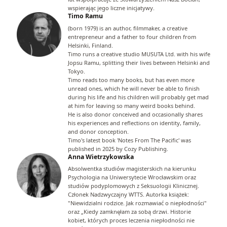
wspierając jego liczne inicjatywy.
Timo Ramu
(born 1979) is an author, filmmaker, a creative
entrepreneur and a father to four children from
Helsinki, Finland.
Timo runs a creative studio MUSUTA Ltd. with his wife
Jopsu Ramu, splitting their lives between Helsinki and
Tokyo.
Timo reads too many books, but has even more
unread ones, which he will never be able to finish
during his life and his children will probably get mad
at him for leaving so many weird books behind.
He is also donor conceived and occasionally shares
his experiences and reflections on identity, family,
and donor conception.
Timo's latest book 'Notes From The Pacific' was
published in 2025 by Cozy Publishing.
Anna Wietrzykowska
Absolwentka studiów magisterskich na kierunku
Psychologia na Uniwersytecie Wrocławskim oraz
studiów podyplomowych z Seksuologii Klinicznej.
Członek Nadzwyczajny WTTS. Autorka książek:
"Niewidzialni rodzice. Jak rozmawiać o niepłodności"
oraz „Kiedy zamknęłam za sobą drzwi. Historie
kobiet, których proces leczenia niepłodności nie