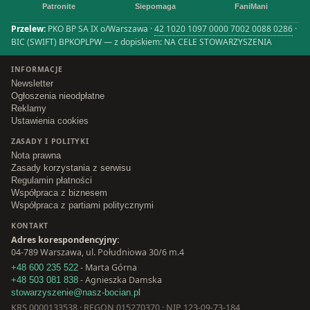
Patronite
Siepomaga
FaniMani
Przelew:
PKO BP SA IX o/Warszawa ·
42 1020 1097 0000 7002 0088 0286
·
BIC (SWIFT) BPKOPLPW — z dopiskiem: NA CELE STOWARZYSZENIA
INFORMACJE
Newsletter
Ogłoszenia nieodpłatne
Reklamy
Ustawienia cookies
ZASADY I POLITYKI
Nota prawna
Zasady korzystania z serwisu
Regulamin płatności
Współpraca z biznesem
Współpraca z partiami politycznymi
KONTAKT
Adres korespondencyjny:
04-789 Warszawa, ul. Południowa 30/6 m.4
- Marta Górna
+48 600 235 522
- Agnieszka Damska
+48 503 081 838
stowarzyszenie@nasz-bocian.pl
KRS
0000133538
· REGON
015270370
· NIP
123-09-73-184