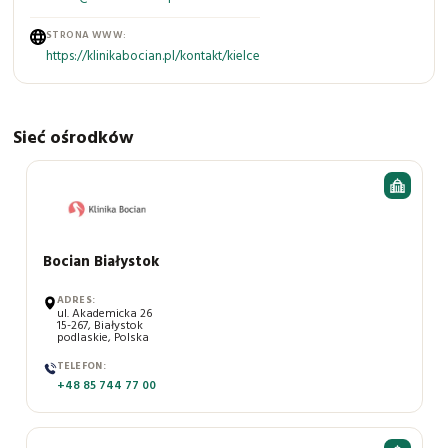
STRONA WWW:
https://klinikabocian.pl/kontakt/kielce
Sieć ośrodków
BAZA
OŚRODKÓW
LECZENIA
NIEPŁODNOŚCI
Bocian Białystok
ADRES:
ul. Akademicka 26
15-267, Białystok
podlaskie, Polska
TELEFON:
+48 85 744 77 00