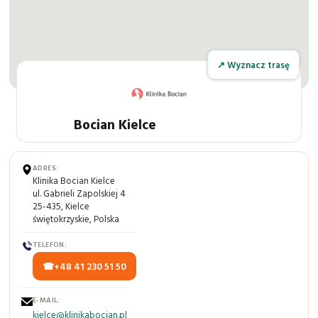
↗ Wyznacz trasę
Bocian Kielce
ADRES:
Klinika Bocian Kielce
ul. Gabrieli Zapolskiej 4
25-435, Kielce
świętokrzyskie, Polska
TELEFON:
+48 41 230 51 50
E-MAIL:
kielce@klinikabocian.pl