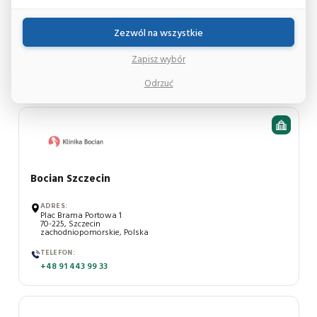
ADRES:
ul. Jana Henryka Dąbrowskiego 77a
Zezwól na wszystkie
60-529, Poznań
wielkopolskie, Polska
Zapisz wybór
TELEFON:
+48 61 635 00 55
Odrzuć
Bocian Szczecin
ADRES:
Plac Brama Portowa 1
70-225, Szczecin
zachodniopomorskie, Polska
TELEFON:
+48 91 443 99 33