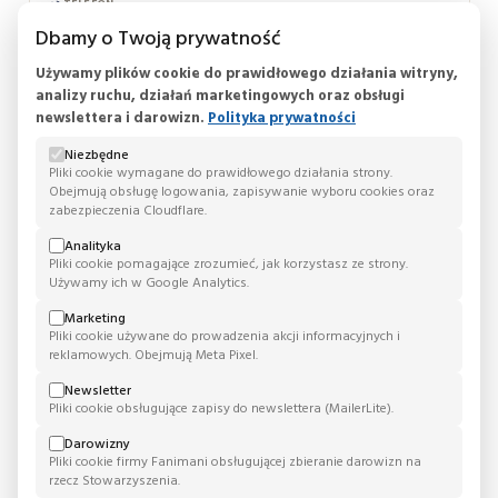
TELEFON:
+48 32 701 04 60
Dbamy o Twoją prywatność
Używamy plików cookie do prawidłowego działania witryny,
analizy ruchu, działań marketingowych oraz obsługi
newslettera i darowizn.
Polityka prywatności
Niezbędne
Pliki cookie wymagane do prawidłowego działania strony.
Bocian Lublin
Obejmują obsługę logowania, zapisywanie wyboru cookies oraz
zabezpieczenia Cloudflare.
ADRES:
ul. Relaksowa 26
Analityka
20-819, Lublin
Pliki cookie pomagające zrozumieć, jak korzystasz ze strony.
lubelskie, Polska
Używamy ich w Google Analytics.
TELEFON:
Marketing
+48 81 475 76 80
Pliki cookie używane do prowadzenia akcji informacyjnych i
reklamowych. Obejmują Meta Pixel.
Newsletter
Pliki cookie obsługujące zapisy do newslettera (MailerLite).
Darowizny
Pliki cookie firmy Fanimani obsługującej zbieranie darowizn na
Bocian Poznań
rzecz Stowarzyszenia.