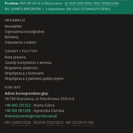
Przelew:
PKO BP SA IX o/Warszawa ·
42 1020 1097 0000 7002 0088 0286
·
BIC (SWIFT) BPKOPLPW — z dopiskiem: NA CELE STOWARZYSZENIA
INFORMACJE
Newsletter
Ogłoszenia nieodpłatne
Reklamy
Ustawienia cookies
ZASADY I POLITYKI
Nota prawna
Zasady korzystania z serwisu
Regulamin płatności
Współpraca z biznesem
Współpraca z partiami politycznymi
KONTAKT
Adres korespondencyjny:
04-789 Warszawa, ul. Południowa 30/6 m.4
+48 600 235 522
- Marta Górna
+48 503 081 838
- Agnieszka Damska
stowarzyszenie@nasz-bocian.pl
KRS
0000133538
· REGON
015270370
· NIP
123-09-73-184