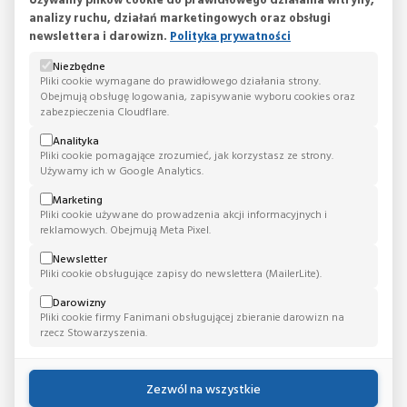
analizy ruchu, działań marketingowych oraz obsługi
newslettera i darowizn.
Polityka prywatności
Niezbędne
Pliki cookie wymagane do prawidłowego działania strony.
Obejmują obsługę logowania, zapisywanie wyboru cookies oraz
GAMETA Kielce
zabezpieczenia Cloudflare.
Analityka
ADRES:
Pliki cookie pomagające zrozumieć, jak korzystasz ze strony.
Podzamcze 45
26-060, Chęciny
Używamy ich w Google Analytics.
świętokrzyskie, Polska
Marketing
TELEFON:
Pliki cookie używane do prowadzenia akcji informacyjnych i
+48 41 369 55 55
reklamowych. Obejmują Meta Pixel.
Newsletter
Pliki cookie obsługujące zapisy do newslettera (MailerLite).
Darowizny
Pliki cookie firmy Fanimani obsługującej zbieranie darowizn na
rzecz Stowarzyszenia.
GAMETA Warszawa
Zezwól na wszystkie
ADRES:
ul. Wiktoryn 6, 02-463 Warszawa