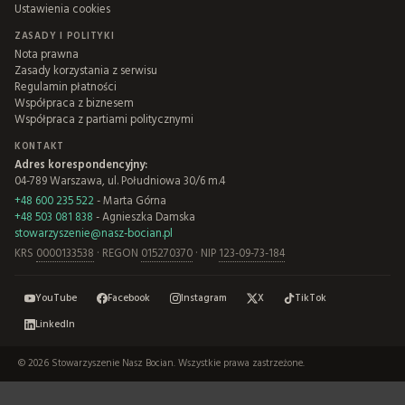
Ustawienia cookies
ZASADY I POLITYKI
Nota prawna
Zasady korzystania z serwisu
Regulamin płatności
Współpraca z biznesem
Współpraca z partiami politycznymi
KONTAKT
Adres korespondencyjny:
04-789 Warszawa, ul. Południowa 30/6 m.4
+48 600 235 522
- Marta Górna
+48 503 081 838
- Agnieszka Damska
stowarzyszenie@nasz-bocian.pl
KRS
0000133538
· REGON
015270370
· NIP
123-09-73-184
YouTube
Facebook
Instagram
X
TikTok
LinkedIn
© 2026 Stowarzyszenie Nasz Bocian. Wszystkie prawa zastrzeżone.