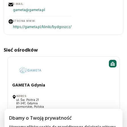
E-MAIL:
gameta@gameta.pl
STRONA WWW:
https://gameta.pl/kliniki/bydgoszcz/
Sieć ośrodków
BAZA
OŚRODKÓW
LECZENIA
NIEPŁODNOŚCI
GAMETA Gdynia
ADRES:
ul. Św. Piotra 21
81-347, Gdynia
pomorskie, Polska
TELEFON:
Dbamy o Twoją prywatność
+48 58 526 10 02
Używamy plików cookie do prawidłowego działania witryny,