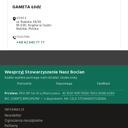
GAMETA Łódź
ADRES:
ul. Rudzka 34/36
95-030, Rzgów k/ Łodzi
łódzkie, Polska
TELEFON:
+48 42 645 77 77
Wesprzyj Stowarzyszenie Nasz Bocian
Każda wpłata pomaga nam działać skuteczniej.
Patronite
Siepomaga
FaniMani
Przelew:
PKO BP SA IX o/Warszawa ·
42 1020 1097 0000 7002 0088 0286
·
BIC (SWIFT) BPKOPLPW — z dopiskiem: NA CELE STOWARZYSZENIA
INFORMACJE
Newsletter
Ogłoszenia nieodpłatne
Reklamy