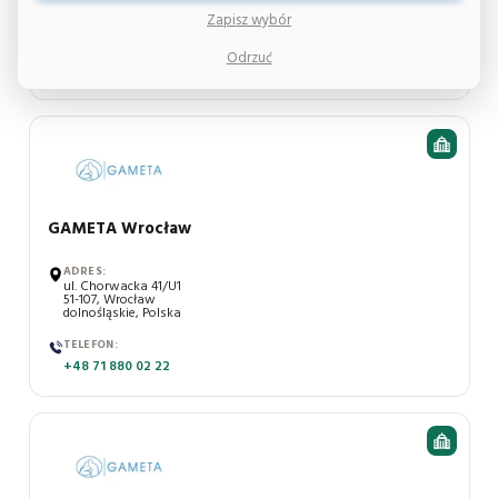
02-677, Warszawa
mazowieckie, Polska
Zapisz wybór
TELEFON:
Odrzuć
+48 22 399 91 00
GAMETA Wrocław
ADRES:
ul. Chorwacka 41/U1
51-107, Wrocław
dolnośląskie, Polska
TELEFON:
+48 71 880 02 22