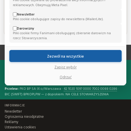
E-MAIL:
reklamowych. Obejmują Meta Pixel.
pacjent@novum.com.pl
Newsletter
Pliki cookie obsługujące zapisy do newslettera (MailerLite).
STRONA WWW:
https://www.novum.com.pl
Darowizny
Pliki cookie firmy Fanimani obsługującej zbieranie darowizn na
rzecz Stowarzyszenia.
Zezwól na wszystkie
Wesprzyj Stowarzyszenie Nasz Bocian
Zapisz wybór
Każda wpłata pomaga nam działać skuteczniej.
Odrzuć
Patronite
Siepomaga
FaniMani
Przelew:
PKO BP SA IX o/Warszawa ·
42 1020 1097 0000 7002 0088 0286
·
BIC (SWIFT) BPKOPLPW — z dopiskiem: NA CELE STOWARZYSZENIA
INFORMACJE
Newsletter
Ogłoszenia nieodpłatne
Reklamy
Ustawienia cookies