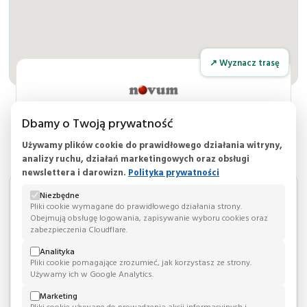
↗ Wyznacz trasę
nOvum
Dbamy o Twoją prywatność
Używamy plików cookie do prawidłowego działania witryny,
REALIZATOR MINISTERIALNEGO PROGRAMU REFUNDACJI
analizy ruchu, działań marketingowych oraz obsługi
newslettera i darowizn.
Polityka prywatności
ADRES:
Niezbędne
Klinika nOvum
Pliki cookie wymagane do prawidłowego działania strony.
ul. Bociania 13
Obejmują obsługę logowania, zapisywanie wyboru cookies oraz
02-807, Warszawa
zabezpieczenia Cloudflare.
mazowieckie, Polska
Analityka
Pliki cookie pomagające zrozumieć, jak korzystasz ze strony.
TELEFON:
Używamy ich w Google Analytics.
+48 225 668 000
Marketing
Pliki cookie używane do prowadzenia akcji informacyjnych i