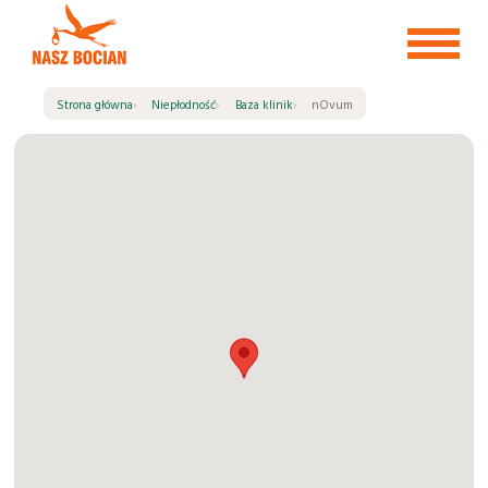
Przejdź
do
treści
Strona główna
Niepłodność
Baza klinik
nOvum