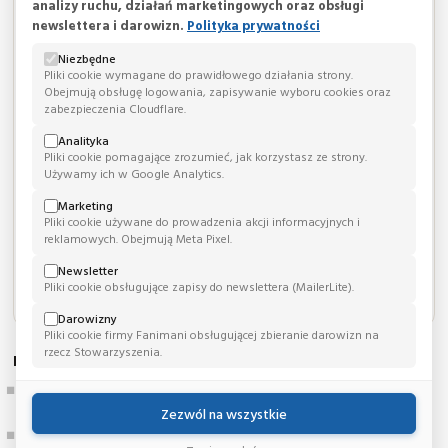
analizy ruchu, działań marketingowych oraz obsługi
newslettera i darowizn.
Polityka prywatności
TELEFON:
Niezbędne
+48 618 419 311
Pliki cookie wymagane do prawidłowego działania strony.
Obejmują obsługę logowania, zapisywanie wyboru cookies oraz
zabezpieczenia Cloudflare.
E-MAIL:
ivf-rejestracja@gpsk.ump.edu.pl
Analityka
Pliki cookie pomagające zrozumieć, jak korzystasz ze strony.
STRONA WWW:
Używamy ich w Google Analytics.
https://www.gpsk.ump.edu.pl/pl/poradnia-niepolodnosci-20
Marketing
Pliki cookie używane do prowadzenia akcji informacyjnych i
Facebook
reklamowych. Obejmują Meta Pixel.
Newsletter
YouTube
Pliki cookie obsługujące zapisy do newslettera (MailerLite).
Darowizny
Pliki cookie firmy Fanimani obsługującej zbieranie darowizn na
rzecz Stowarzyszenia.
Istnieje od 1919 roku
raportuje przeprowadzone zabiegi IUI i IVF w ramach European IVF
Monitoring
Zezwól na wszystkie
deklaruje stosowanie standardów terapeutycznych PTG SPiN i PTMR