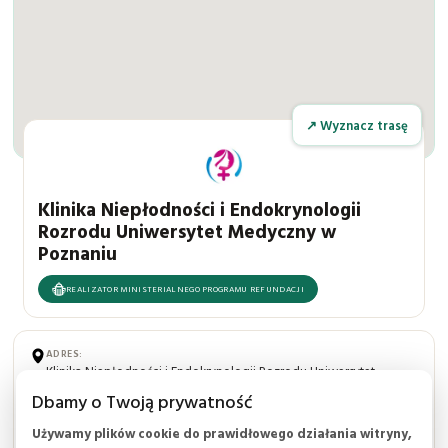
↗ Wyznacz trasę
Klinika Niepłodności i Endokrynologii
Rozrodu Uniwersytet Medyczny w
Poznaniu
REALIZATOR MINISTERIALNEGO PROGRAMU REFUNDACJI
ADRES:
Klinika Niepłodności i Endokrynologii Rozrodu Uniwersytet
Medyczny w Poznaniu
Dbamy o Twoją prywatność
ul. Polna 33 (budynek G)
60-535, Poznań
Używamy plików cookie do prawidłowego działania witryny,
wielkopolskie, Polska