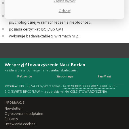
Zapisz wybór
personel Ośrodka uczestniczy w szkoleniach ESHRE i posiada
certyfikaty ESHRE
Odrzuć
zapewnia swoim pacjentom bezpośredni dostęp do opieki
psychologicznej w ramach leczenia niepłodności
posiada certyfikat ISO i/lub CMJ
wykonuje badania/zabiegi w ramach NFZ:
Wesprzyj Stowarzyszenie Nasz Bocian
Każda wpłata pomaga nam działać skuteczniej.
Patronite
Siepomaga
FaniMani
Przelew:
PKO BP SA IX o/Warszawa ·
42 1020 1097 0000 7002 0088 0286
·
BIC (SWIFT) BPKOPLPW — z dopiskiem: NA CELE STOWARZYSZENIA
INFORMACJE
Newsletter
Ogłoszenia nieodpłatne
Reklamy
Ustawienia cookies