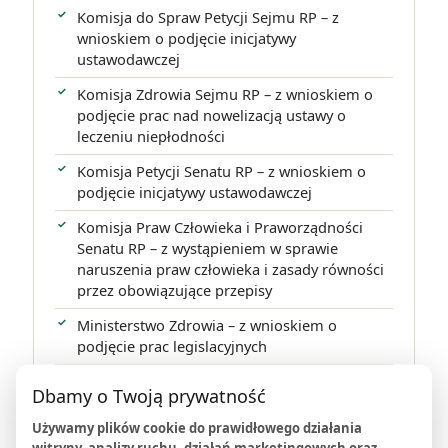
Komisja do Spraw Petycji Sejmu RP – z
wnioskiem o podjęcie inicjatywy
ustawodawczej
Komisja Zdrowia Sejmu RP – z wnioskiem o
podjęcie prac nad nowelizacją ustawy o
leczeniu niepłodności
Komisja Petycji Senatu RP – z wnioskiem o
podjęcie inicjatywy ustawodawczej
Komisja Praw Człowieka i Praworządności
Senatu RP – z wystąpieniem w sprawie
naruszenia praw człowieka i zasady równości
przez obowiązujące przepisy
Ministerstwo Zdrowia – z wnioskiem o
podjęcie prac legislacyjnych
Rzecznik Praw Obywatelskich – z wnioskiem o
Dbamy o Twoją prywatność
zbadanie zgodności przepisów z Konstytucją
RP
Używamy plików cookie do prawidłowego działania
witryny, analizy ruchu, działań marketingowych oraz