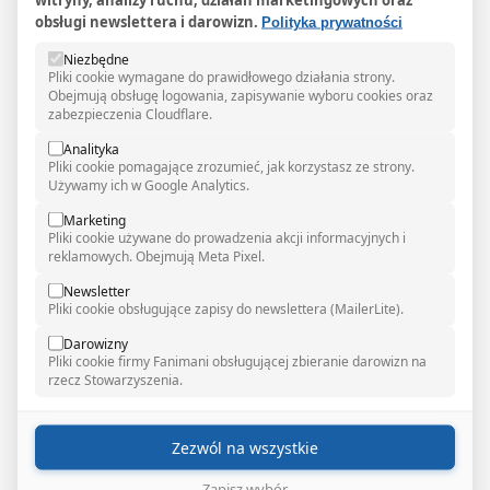
obsługi newslettera i darowizn.
Polityka prywatności
Niezbędne
Pliki cookie wymagane do prawidłowego działania strony.
Co dalej?
Obejmują obsługę logowania, zapisywanie wyboru cookies oraz
zabezpieczenia Cloudflare.
Instytucje mają obowiązek odpowiedzieć na petycję w
Analityka
terminie 3 miesięcy. Będziemy na bieżąco informować
Pliki cookie pomagające zrozumieć, jak korzystasz ze strony.
Was o odpowiedziach i kolejnych krokach.
Używamy ich w Google Analytics.
Sprawa nie kończy się na złożeniu petycji – to dopiero
Marketing
Pliki cookie używane do prowadzenia akcji informacyjnych i
początek. Wasze podpisy mają realną moc i trafiły tam,
reklamowych. Obejmują Meta Pixel.
gdzie zapadają decyzje.
Newsletter
Dziękujemy, że jesteście z nami!
Pliki cookie obsługujące zapisy do newslettera (MailerLite).
Darowizny
Pliki cookie firmy Fanimani obsługującej zbieranie darowizn na
rzecz Stowarzyszenia.
PARTNERZY ARTYKUŁU
Zezwól na wszystkie
Petycja w ramach kampanii
"Przyszłość na własnych zasadach"
realizowanej dzięki wsparciu firm: Ferring Pharmaceuticals
Zapisz wybór
Poland Sp. z o.o. oraz Stowarzyszenie Dr. Max Zdrowie.