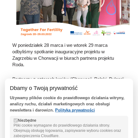
W poniedziałek 28 marca i we wtorek 29 marca
odbyliśmy spotkanie inauguracyjne projektu w
Zagrzebiu w Chorwacji w biurach partnera projektu
Roda.
Partnerzy z czterech krajów (Chorwacji, Polski, Bułgarii
i Węgier) poznali się, przedstawili swoje organizacje i
Dbamy o Twoją prywatność
swoje doświadczenia, poznali Rodę i Zagrzeb.
Używamy plików cookie do prawidłowego działania witryny,
Dwudniowe spotkanie poświęcone było nakreśleniu
analizy ruchu, działań marketingowych oraz obsługi
działań projektowych na najbliższe 31 miesięcy,
newslettera i darowizn.
Polityka prywatności
zaplanowaniu pierwszego roku działań, ustaleniu dat
wydarzeń projektowych i wykonaniu niezbędnych prac
Niezbędne
administracyjnych.
Jesteśmy podekscytowani
Pliki cookie wymagane do prawidłowego działania strony.
rozpoczęciem tego nowego projektu i nie możemy się
Obejmują obsługę logowania, zapisywanie wyboru cookies oraz
zabezpieczenia Cloudflare.
doczekać pierwszego szkolenia zaplanowanego na maj