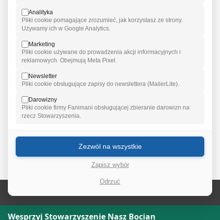
w Budapeszcie.
Analityka
Pliki cookie pomagające zrozumieć, jak korzystasz ze strony.
Używamy ich w Google Analytics.
Marketing
Pliki cookie używane do prowadzenia akcji informacyjnych i
reklamowych. Obejmują Meta Pixel.
Newsletter
Pliki cookie obsługujące zapisy do newslettera (MailerLite).
Darowizny
Pliki cookie firmy Fanimani obsługującej zbieranie darowizn na
rzecz Stowarzyszenia.
Zezwól na wszystkie
Zapisz wybór
Odrzuć
Wesprzyj Stowarzyszenie Nasz Bocian