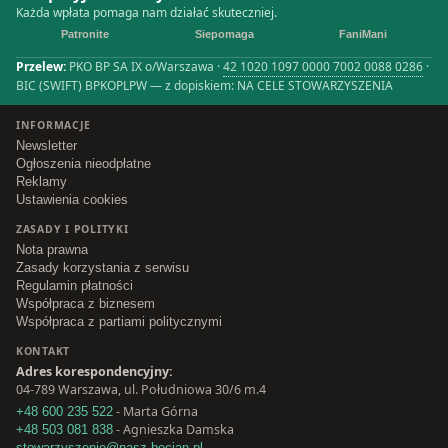
Każda wpłata pomaga nam działać skuteczniej.
Patronite
Siepomaga
FaniMani
Przelew:
PKO BP SA IX o/Warszawa ·
42 1020 1097 0000 7002 0088 0286
·
BIC (SWIFT) BPKOPLPW — z dopiskiem: NA CELE STOWARZYSZENIA
INFORMACJE
Newsletter
Ogłoszenia nieodpłatne
Reklamy
Ustawienia cookies
ZASADY I POLITYKI
Nota prawna
Zasady korzystania z serwisu
Regulamin płatności
Współpraca z biznesem
Współpraca z partiami politycznymi
KONTAKT
Adres korespondencyjny:
04-789 Warszawa, ul. Południowa 30/6 m.4
- Marta Górna
+48 600 235 522
- Agnieszka Damska
+48 503 081 838
stowarzyszenie@nasz-bocian.pl