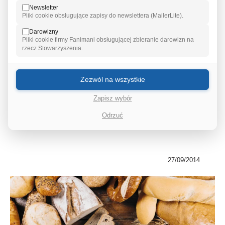
Newsletter
Pliki cookie obsługujące zapisy do newslettera (MailerLite).
Darowizny
Pliki cookie firmy Fanimani obsługującej zbieranie darowizn na
rzecz Stowarzyszenia.
ZASADY ZDROWEJ DIETY
Zezwól na wszystkie
NA CO DZIEŃ.
Zapisz wybór
Przed Wami trzeci odcinek cyklu o wspieraniu
Odrzuć
płodności dietą. ...
27/09/2014