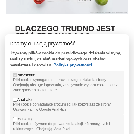
DLACZEGO TRUDNO JEST
JEŚĆ ZDROWO I CO
ZROBIĆ, ŻEBY NARESZCIE
Dbamy o Twoją prywatność
ZACZĄĆ?
Używamy plików cookie do prawidłowego działania witryny,
analizy ruchu, działań marketingowych oraz obsługi
Przed Wami drugi odcinek naszej serii o wspieraniu
newslettera i darowizn.
Polityka prywatności
płodności dietą. ...
Niezbędne
Pliki cookie wymagane do prawidłowego działania strony.
Obejmują obsługę logowania, zapisywanie wyboru cookies oraz
zabezpieczenia Cloudflare.
09/09/2014
Analityka
Pliki cookie pomagające zrozumieć, jak korzystasz ze strony.
Używamy ich w Google Analytics.
Marketing
Pliki cookie używane do prowadzenia akcji informacyjnych i
reklamowych. Obejmują Meta Pixel.